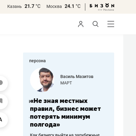
21.7
°С
24.1
°С
Казань
Москва
персона
еменова
Василь Мазитов
»
МАРТ
а: работа
«Не зная местных
«Мне лу
ечься
правил, бизнес может
не зара
вствовать
потерять минимум
чем пот
полгода»
репутац
пошиву
Как бизнесу выйти на зарубежные
Владелец от