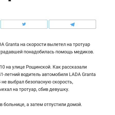
ов и
о трехкратном росте цен, дотошных
школьной формы о конт
клиентах и чудных запросах мастеров
налогах и развитии без 
DA Granta на скорости вылетел на тротуар
страдавшей понадобилась помощь медиков.
10 на улице Рощинской. Как рассказали
41-летний водитель автомобиля LADA Granta
 не выбрал безопасную скорость,
ыехал на тротуар, сбив девушку.
ндуем
Рекомендуем
мер до квартиры и Face
Опыт выживания в дик
 больнице, а затем отпустили домой.
сто ключа: какой будет
природе, работа
асность в ЖК «Нова»
с ментальным и физич