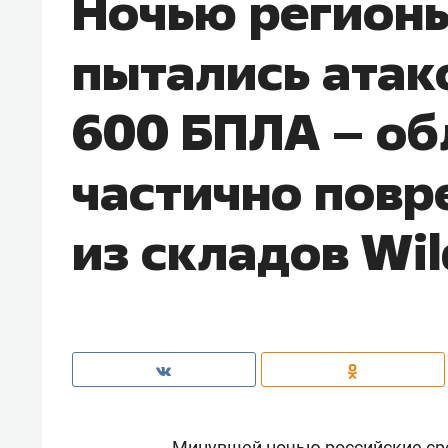
Ночью регионы
пытались атак
600 БПЛА – о
частично повр
из складов Wil
Минувшей ночью российские ср