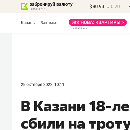
забронируй валюту
$
80.93
-0.20
Казань
Закамье
Василь Мазитов
МАРТ
28 октября 2022, 10:11
«Не зная местных
В Казани 18-л
правил, бизнес может
потерять минимум
сбили на трот
полгода»
Как бизнесу выйти на зарубежные