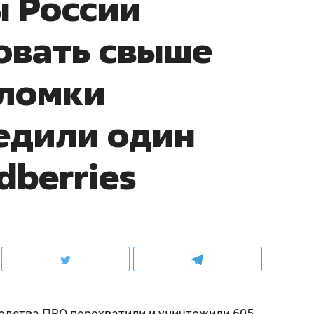
 России
овать свыше
бломки
едили один
dberries
едства ПВО перехватили и уничтожили 605