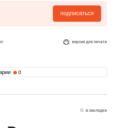
состоянием как основа
антихрупких команд
подписаться
er
версия для печати
арии
0
в закладки