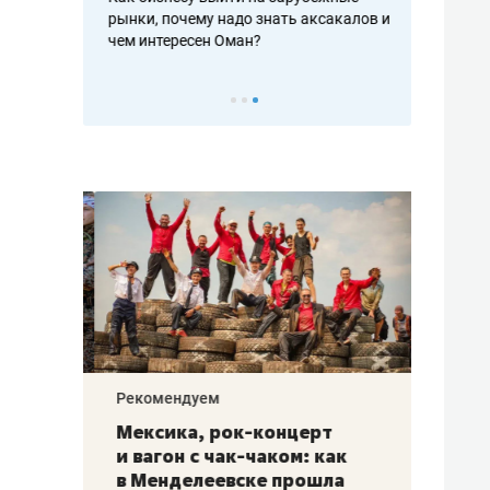
рафакте,
рынки, почему надо знать аксакалов и
о трехкратно
кредитов
чем интересен Оман?
клиентах и ч
Рекомендуем
Рекоме
ой
Мексика, рок-концерт
«Прор
и вагон с чак-чаком: как
30 ме
еским
в Менделеевске прошла
лечит