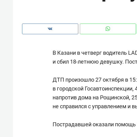
рынки, почему надо знать аксакал
чем интересен Оман?
В Казани в четверг водитель LA
и сбил 18-летнюю девушку. По
ДТП произошло 27 октября в 15:
в городской Госавтоинспекции, 
напротив дома на Рощинской, 25
не справился с управлением и в
Рекомендуем
Рекоме
Как ГК «МИР ГРУПП» и ВТБ
150 ка
Пострадавшей оказали помощь в
создают оазис жилого
ID вме
комфорта под Казанью
безоп