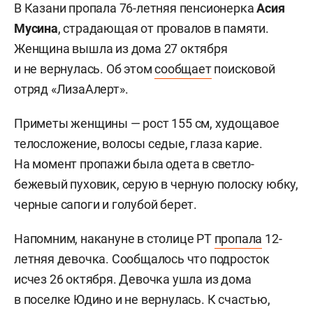
В Казани пропала 76-летняя пенсионерка
Асия
Мусина
, страдающая от провалов в памяти.
Женщина вышла из дома 27 октября
и не вернулась. Об этом
сообщает
поисковой
отряд «ЛизаАлерт».
Приметы женщины — рост 155 см, худощавое
телосложение, волосы седые, глаза карие.
На момент пропажи была одета в светло-
бежевый пуховик, серую в черную полоску юбку,
черные сапоги и голубой берет.
Напомним, накануне в столице РТ
пропала
12-
летняя девочка. Сообщалось что подросток
исчез 26 октября. Девочка ушла из дома
в поселке Юдино и не вернулась. К счастью,