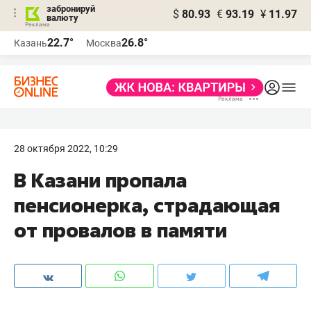
забронируй
$
80.93
€
93.19
¥
11.97
валюту
22.7°
26.8°
Казань
Москва
28 октября 2022, 10:29
В Казани пропала
пенсионерка, страдающая
от провалов в памяти