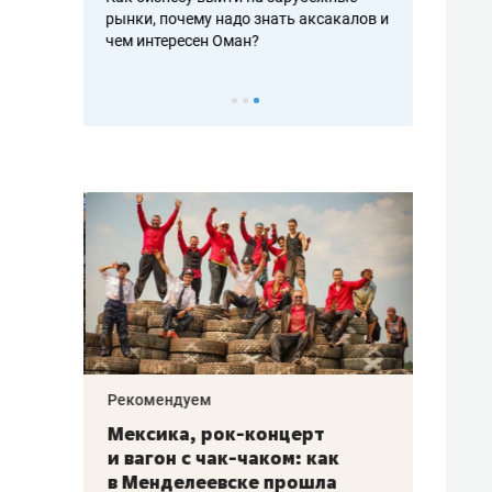
рафакте,
рынки, почему надо знать аксакалов и
о трехкратно
кредитов
чем интересен Оман?
клиентах и ч
Рекомендуем
Рекоме
ой
Мексика, рок-концерт
«Прор
и вагон с чак-чаком: как
30 ме
еским
в Менделеевске прошла
лечит