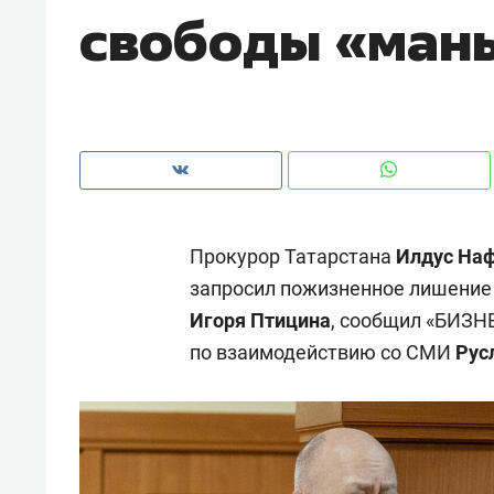
свободы «ман
рынки, почему надо знать аксакал
чем интересен Оман?
Прокурор Татарстана
Илдус На
запросил пожизненное лишение
Игоря Птицина
, сообщил «БИЗН
по взаимодействию со СМИ
Рус
Рекомендуем
Рекоме
Как ГК «МИР ГРУПП» и ВТБ
150 ка
создают оазис жилого
ID вме
комфорта под Казанью
безоп