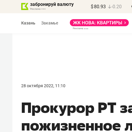
забронируй валюту
$
80.93
-0.20
Казань
Закамье
Василь Мазитов
МАРТ
28 октября 2022, 11:10
«Не зная местных
Прокурор РТ з
правил, бизнес может
потерять минимум
пожизненное 
полгода»
Как бизнесу выйти на зарубежные