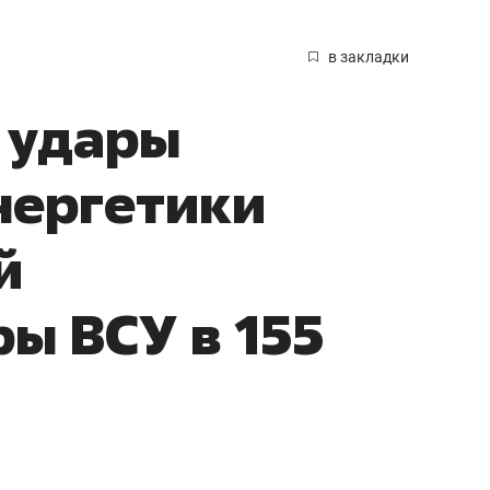
в закладки
 удары
нергетики
й
ы ВСУ в 155