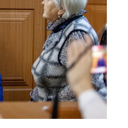
состоянием как основа
антихрупких команд