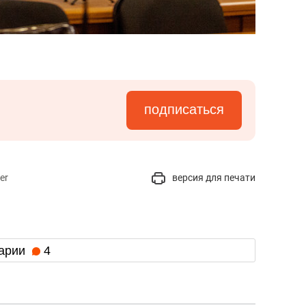
подписаться
er
версия для печати
арии
4