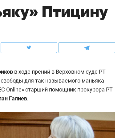
ьяку» Птицину
ов и
о трехкратном росте цен, дотошных
школьной формы о конт
клиентах и чудных запросах мастеров
налогах и развитии без 
фиков
в ходе прений в Верховном суде РТ
 свободы для так называемого маньяка
ЕС Online» старший помощник прокурора РТ
лан Галиев
.
ндуем
Рекомендуем
мер до квартиры и Face
Опыт выживания в дик
сто ключа: какой будет
природе, работа
асность в ЖК «Нова»
с ментальным и физич