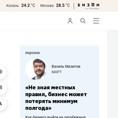
24.2
°С
28.5
°С
Казань
Москва
персона
еменова
Василь Мазитов
»
МАРТ
а: работа
«Не зная местных
«Мне лу
ечься
правил, бизнес может
не зара
вствовать
потерять минимум
чем пот
полгода»
репутац
пошиву
Как бизнесу выйти на зарубежные
Владелец от