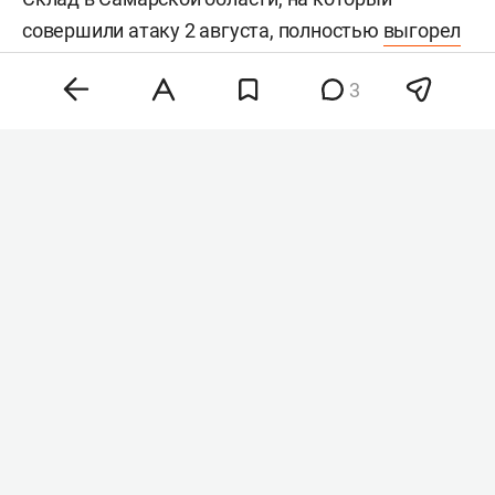
совершили атаку 2 августа, полностью
выгорел
к 4 августа. После этого беспилотники
3
атаковали
склады под Санкт-Петербургом, в
Подмосковье, Тверской и Тульской области.
На прошлой неделе вице-премьер
Александр
Новак
поручил
разработать меры поддержки
продавцов Wildberries после атак БПЛА.
«Последствия воздушных атак нанесли
ощутимый урон значительной части
представителей малого и среднего бизнеса. В
этой связи считаю необходимым сосредоточить
работу комиссии на выработке конкретных
предложений, направленных на скорейшее
преодоление данных вызовов и оказание