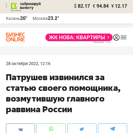
забронируй
$
82.17
€
94.84
¥
12.17
валюту
20°
23.2°
Казань
Москва
28 октября 2022, 12:16
Патрушев извинился за
статью своего помощника,
возмутившую главного
раввина России