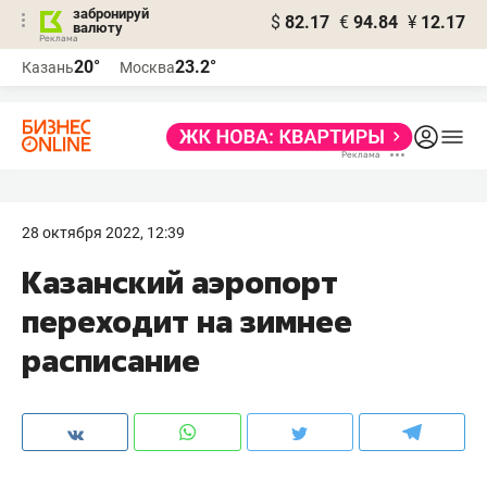
забронируй
$
82.17
€
94.84
¥
12.17
валюту
20°
23.2°
Казань
Москва
28 октября 2022, 12:39
Казанский аэропорт
переходит на зимнее
расписание