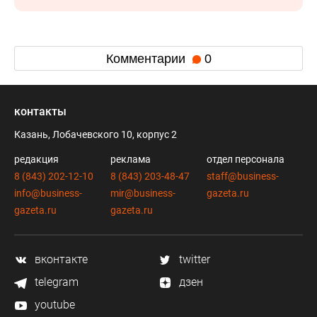
Комментарии
0
контакты
Казань, Лобачевского 10, корпус 2
редакция
реклама
отдел персонала
8 (843) 202-12-10
8 (843) 203-48-47
staff@business-
info@business-
mir@business-
gazeta.ru
gazeta.ru
gazeta.ru
вконтакте
twitter
telegram
дзен
youtube