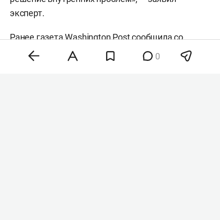
эксперт.
Ранее газета
Washington Post
сообщила со
ссылкой на источники, что
Дональд Трамп
в
0
частном порядке поддерживает кандидатуру
Вэнса на выборах 2028 года. По данным
издания, президент США рассматривает своего
вице-президента как возможного преемника во
главе республиканской партии.
#
#
сша
выборы в сша
Комментарии
0