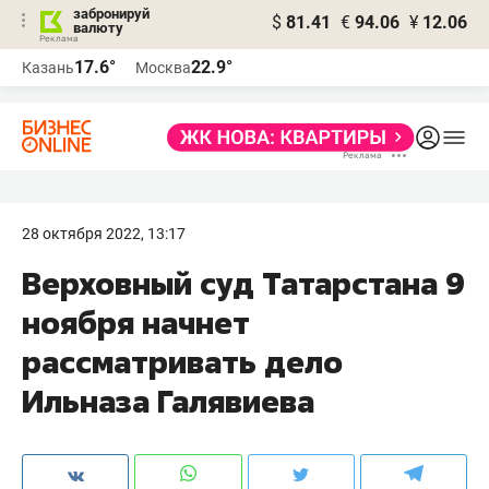
забронируй
$
81.41
€
94.06
¥
12.06
валюту
17.6°
22.9°
Казань
Москва
28 октября 2022, 13:17
Верховный суд Татарстана 9
ноября начнет
рассматривать дело
Ильназа Галявиева