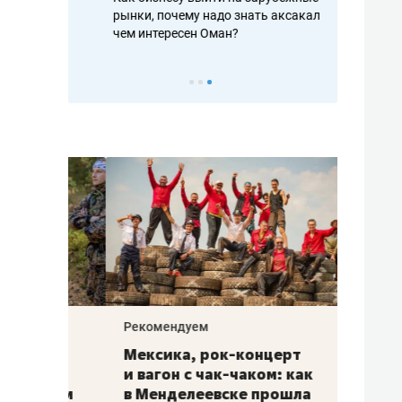
рафакте,
рынки, почему надо знать аксакалов и
о трехкратно
кредитов
чем интересен Оман?
клиентах и ч
Рекомендуем
Рекоме
ой
Мексика, рок-концерт
«Прор
и вагон с чак-чаком: как
30 ме
еским
в Менделеевске прошла
лечит