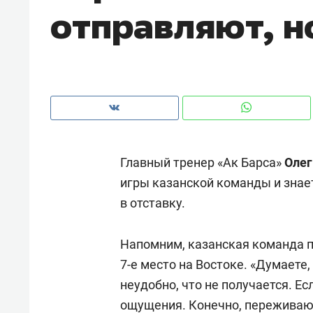
отправляют, н
рынки, почему надо знать аксакал
чем интересен Оман?
Главный тренер «Ак Барса»
Олег
игры казанской команды и знает
в отставку.
Напомним, казанская команда пр
Рекомендуем
Рекоме
7-е место на Востоке. «Думаете,
Как ГК «МИР ГРУПП» и ВТБ
150 ка
неудобно, что не получается. Е
создают оазис жилого
ID вме
ощущения. Конечно, переживаю.
комфорта под Казанью
безоп