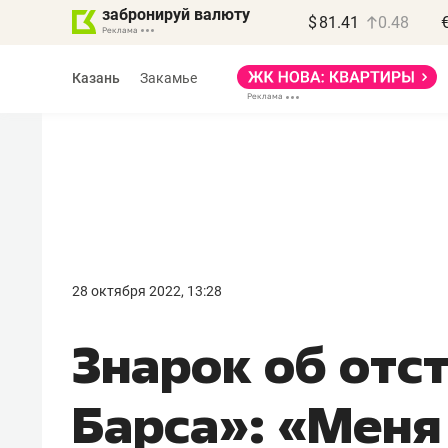
забронируй валюту
$
81.41
0.48
Казань
Закамье
Василь Мазитов
МАРТ
28 октября 2022, 13:28
«Не зная местных
Знарок об отст
правил, бизнес может
потерять минимум
Барса»: «Меня
полгода»
Как бизнесу выйти на зарубежные