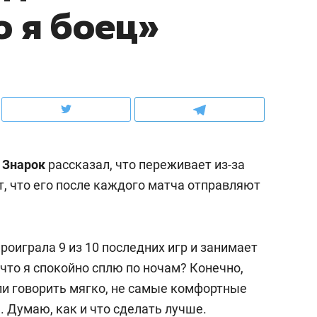
о я боец»
ов и
о трехкратном росте цен, дотошных
школьной формы о конт
клиентах и чудных запросах мастеров
налогах и развитии без 
 Знарок
рассказал, что переживает из-за
, что его после каждого матча отправляют
оиграла 9 из 10 последних игр и занимает
ндуем
Рекомендуем
 что я спокойно сплю по ночам? Конечно,
мер до квартиры и Face
Опыт выживания в дик
сли говорить мягко, не самые комфортные
сто ключа: какой будет
природе, работа
 Думаю, как и что сделать лучше.
асность в ЖК «Нова»
с ментальным и физич