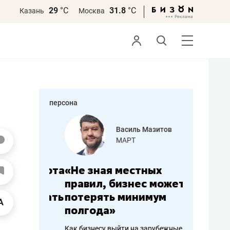
29
°С
31.8
°С
Казань
Москва
персона
еменова
Василь Мазитов
»
МАРТ
а: работа
«Не зная местных
«Мне лу
ечься
правил, бизнес может
не зара
вствовать
потерять минимум
чем пот
полгода»
репутац
пошиву
Как бизнесу выйти на зарубежные
Владелец от