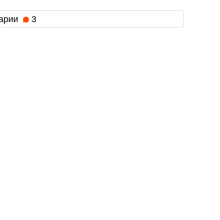
арии
3