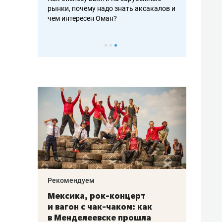
рафакте,
рынки, почему надо знать аксакалов и
о трехкратно
кредитов
чем интересен Оман?
клиентах и ч
Рекомендуем
Рекоме
ой
Мексика, рок-концерт
«Прор
и вагон с чак-чаком: как
30 ме
еским
в Менделеевске прошла
лечит