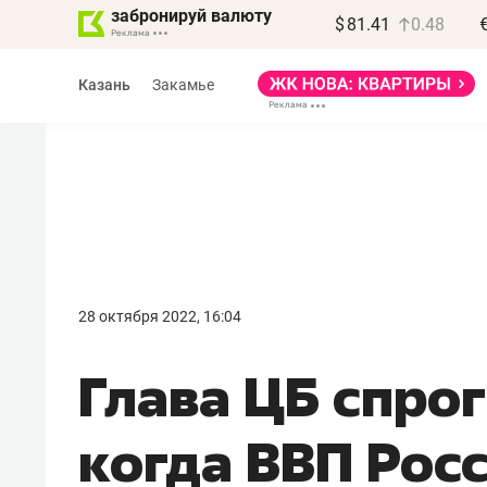
забронируй валюту
$
81.41
0.48
Казань
Закамье
Василь Мазитов
МАРТ
28 октября 2022, 16:04
«Не зная местных
Глава ЦБ спро
правил, бизнес может
потерять минимум
когда ВВП Рос
полгода»
Как бизнесу выйти на зарубежные