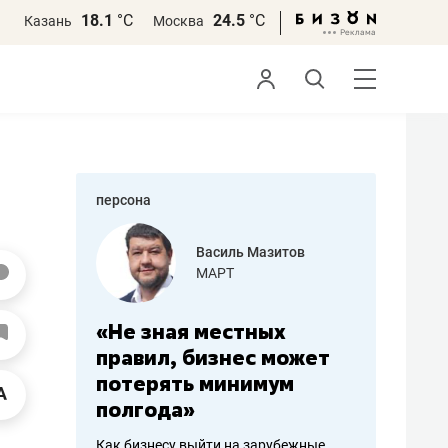
18.1
°С
24.5
°С
Казань
Москва
персона
еменова
Василь Мазитов
»
МАРТ
а: работа
«Не зная местных
«Мне лу
ечься
правил, бизнес может
не зара
вствовать
потерять минимум
чем пот
полгода»
репутац
пошиву
Как бизнесу выйти на зарубежные
Владелец от