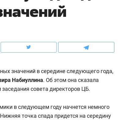
значений
ов и
о трехкратном росте цен, дотошных
школьной формы о конт
клиентах и чудных запросах мастеров
налогах и развитии без 
ных значений в середине следующего года,
вира Набиуллина
. Об этом она сказала
м заседания совета директоров ЦБ.
мики в следующем году начнется немного
ндуем
Рекомендуем
 Нижняя точка спада придется на середину
мер до квартиры и Face
Опыт выживания в дик
сто ключа: какой будет
природе, работа
асность в ЖК «Нова»
с ментальным и физич