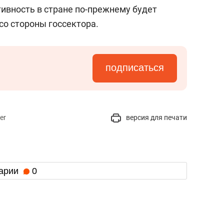
состоянием как основа
тивность в стране по-прежнему будет
антихрупких команд
со стороны госсектора.
подписаться
er
версия для печати
арии
0