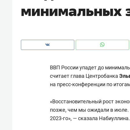
минимальных 
рынки, почему надо знать аксакал
чем интересен Оман?
ВВП России упадет до минималь
считает глава Центробанка
Эль
на пресс-конференции по итога
«Восстановительный рост эконо
Рекомендуем
Рекоме
позже, чем мы ожидали в июле.
Как ГК «МИР ГРУПП» и ВТБ
150 ка
2023-го», — сказала Набиуллина.
создают оазис жилого
ID вме
комфорта под Казанью
безоп