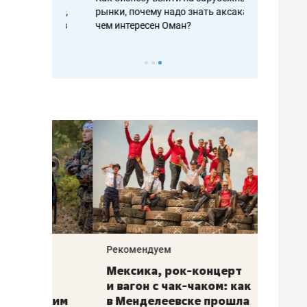
рафакте,
рынки, почему надо знать аксакалов и
о трехкратно
кредитов
чем интересен Оман?
клиентах и ч
Рекомендуем
Рекоме
ой
Мексика, рок-концерт
«Прор
и вагон с чак-чаком: как
30 ме
еским
в Менделеевске прошла
лечит