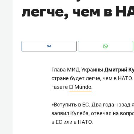
легче, чем в Н
рынки, почему надо знать аксакал
чем интересен Оман?
Глава МИД Украины
Дмитрий К
стране будет легче, чем в НАТО.
газете
El Mundo
.
«Вступить в ЕС. Два года назад
Рекомендуем
Рекоме
заявил Кулеба, отвечая на вопро
Как ГК «МИР ГРУПП» и ВТБ
150 ка
в ЕС или в НАТО.
создают оазис жилого
ID вме
комфорта под Казанью
безоп