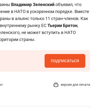
состоянием как основа
раины
Владимир Зеленск
ий
объявил, что
антихрупких команд
ление в НАТО в ускоренном порядке. Вместе
раны в альянс только 11 стран-членов. Как
 внутреннему рынку ЕС
Тьерии Бретон
,
еленского, не может вступить в НАТО
рритории страны.
подписаться
er
версия для печати