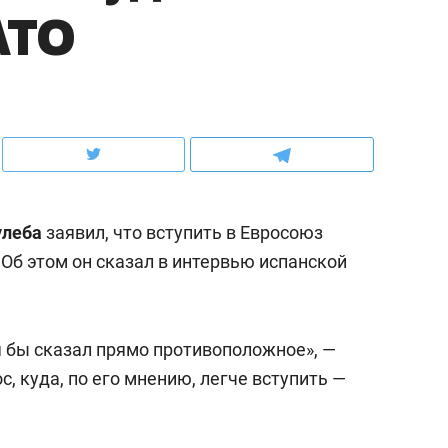
АТО
ов и
о трехкратном росте цен, дотошных
школьной формы о конт
клиентах и чудных запросах мастеров
налогах и развитии без 
улеба
заявил, что вступить в Евросоюз
 Об этом он сказал в интервью испанской
 я бы сказал прямо противоположное», —
ндуем
Рекомендуем
с, куда, по его мнению, легче вступить —
мер до квартиры и Face
Опыт выживания в дик
сто ключа: какой будет
природе, работа
асность в ЖК «Нова»
с ментальным и физич