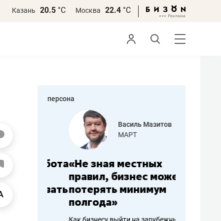
20.5
°С
22.4
°С
Казань
Москва
персона
еменова
Василь Мазитов
»
МАРТ
а: работа
«Не зная местных
«Мне лу
ечься
правил, бизнес может
не зара
вствовать
потерять минимум
чем пот
полгода»
репутац
пошиву
Как бизнесу выйти на зарубежные
Владелец от