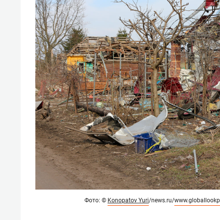
Фото:
©
Konopatov Yuri
/news.ru/
www.globallookp