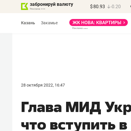
забронируй валюту
$
80.93
-0.20
Казань
Закамье
Василь Мазитов
МАРТ
28 октября 2022, 16:47
«Не зная местных
Глава МИД Укр
правил, бизнес может
потерять минимум
что вступить в
полгода»
Как бизнесу выйти на зарубежные