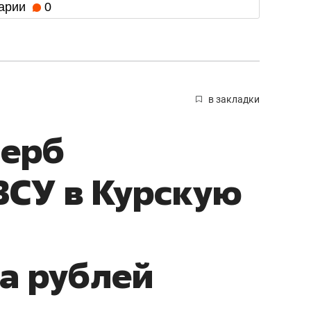
арии
0
в закладки
щерб
ВСУ в Курскую
а рублей