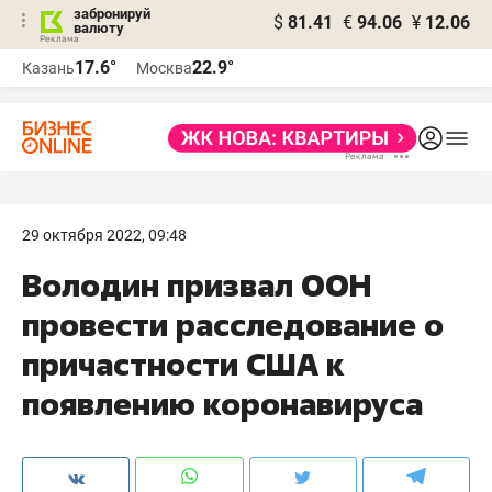
забронируй
$
81.41
€
94.06
¥
12.06
валюту
17.6°
22.9°
Казань
Москва
29 октября 2022, 09:48
Володин призвал ООН
провести расследование о
причастности США к
появлению коронавируса