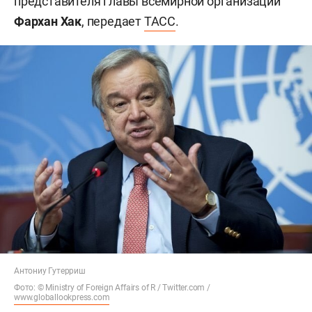
представителя главы всемирной организации
Фархан Хак
, передает
ТАСС
.
Антониу Гутерриш
Фото: © Ministry of Foreign Affairs of R / Twitter.com /
www.globallookpress.com