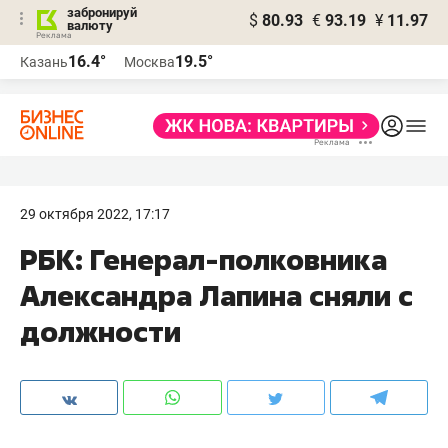
забронируй
$
80.93
€
93.19
¥
11.97
валюту
16.4°
19.5°
Казань
Москва
29 октября 2022, 17:17
РБК: Генерал-полковника
Александра Лапина сняли с
должности