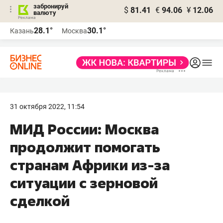
забронируй
$
81.41
€
94.06
¥
12.06
валюту
28.1°
30.1°
Казань
Москва
31 октября 2022, 11:54
МИД России: Москва
продолжит помогать
странам Африки из-за
ситуации с зерновой
сделкой