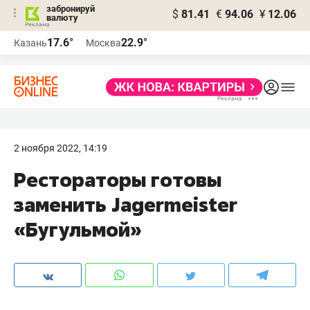
забронируй
$
81.41
€
94.06
¥
12.06
валюту
17.6°
22.9°
Казань
Москва
2 ноября 2022, 14:19
Рестораторы готовы
заменить Jagermeister
«Бугульмой»