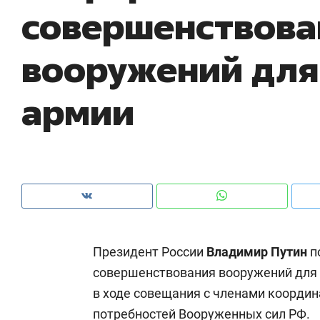
совершенствова
рынки, почему надо знать аксакалов и
о 
чем интересен Оман?
кл
вооружений для
армии
Президент России
Владимир Путин
п
Рекомендуем
Рекомендуем
совершенствования вооружений для Р
Как ГК «МИР ГРУПП» и ВТБ
150 камер 
в ходе совещания с членами коорди
создают оазис жилого
ID вместо 
комфорта под Казанью
безопаснос
потребностей Вооруженных сил РФ.