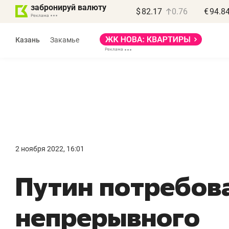
забронируй валюту
$
82.17
0.76
€
94.8
Казань
Закамье
Василь Мазитов
МАРТ
2 ноября 2022, 16:01
«Не зная местных
«
Путин потребов
правил, бизнес может
н
потерять минимум
ч
непрерывного
полгода»
р
Как бизнесу выйти на зарубежные
Вл