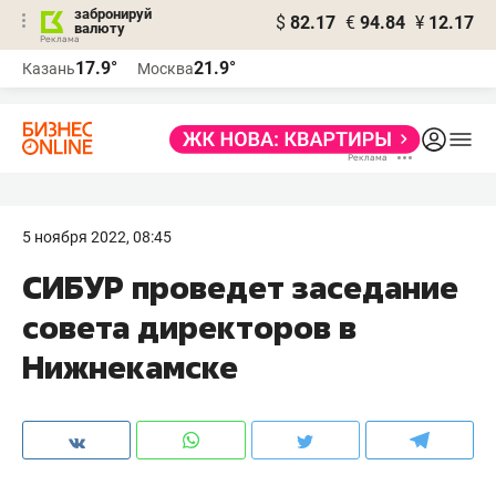
забронируй
$
82.17
€
94.84
¥
12.17
валюту
17.9°
21.9°
Казань
Москва
5 ноября 2022, 08:45
СИБУР проведет заседание
совета директоров в
Нижнекамске