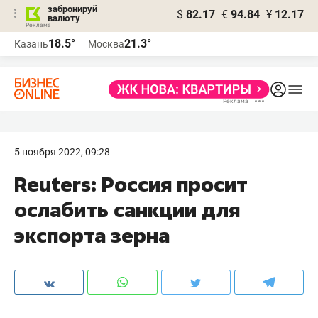
забронируй
$
82.17
€
94.84
¥
12.17
валюту
18.5°
21.3°
Казань
Москва
5 ноября 2022, 09:28
Reuters: Россия просит
ослабить санкции для
экспорта зерна