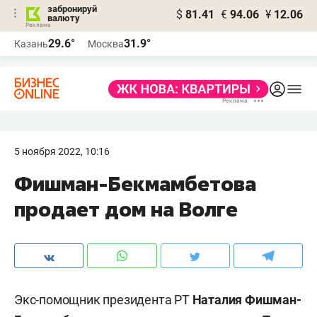
забронируй
$
81.41
€
94.06
¥
12.06
валюту
29.6°
31.9°
Казань
Москва
5 ноября 2022, 10:16
Фишман-Бекмамбетова
продает дом на Волге
Экс-помощник президента РТ
Наталия Фишман-