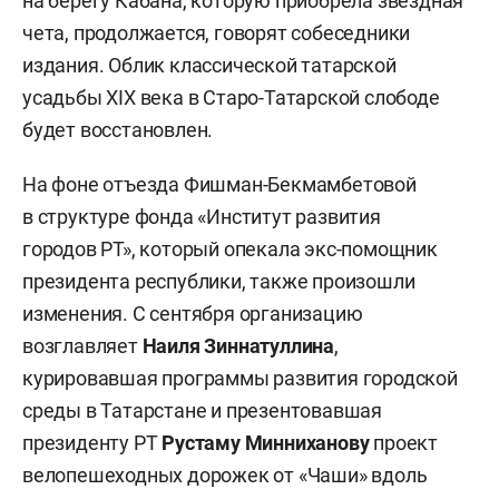
на берегу Кабана, которую приобрела звездная
чета, продолжается, говорят собеседники
издания. Облик классической татарской
усадьбы XIX века в Старо-Татарской слободе
будет восстановлен.
На фоне отъезда Фишман-Бекмамбетовой
в структуре фонда «Институт развития
городов РТ», который опекала экс-помощник
президента республики, также произошли
изменения. С сентября организацию
возглавляет
Наиля Зиннатуллина
,
курировавшая программы развития городской
среды в Татарстане и презентовавшая
президенту РТ
Рустаму Минниханову
проект
велопешеходных дорожек от «Чаши» вдоль