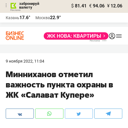
забронируй
$
81.41
€
94.06
¥
12.06
валюту
17.6°
22.9°
Казань
Москва
9 ноября 2022, 11:04
Минниханов отметил
важность пункта охраны в
ЖК «Салават Купере»