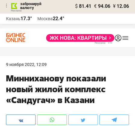
забронируй
$
81.41
€
94.06
¥
12.06
валюту
17.3°
22.4°
Казань
Москва
9 ноября 2022, 12:09
Минниханову показали
новый жилой комплекс
«Сандугач» в Казани