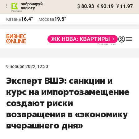
забронируй
$
80.93
€
93.19
¥
11.97
валюту
16.4°
19.5°
Казань
Москва
9 ноября 2022, 12:30
Эксперт ВШЭ: санкции и
курс на импортозамещение
создают риски
возвращения в «экономику
вчерашнего дня»