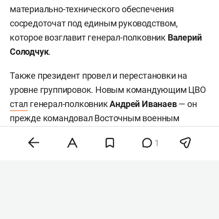
материально-технического обеспечения
сосредоточат под единым руководством,
которое возглавит генерал-полковник
Валерий
Солодчук
.
Также президент провел и перестановки на
уровне группировок. Новым командующим ЦВО
стал
генерал-полковник
Андрей Иванаев
— он
прежде командовал Восточным военным
округом (ВВО). Исполняющим обязанности
1
командующего ВВО назначили генерал-
полковника
Петра Болгарева
, занимавшего пост
начальника штаба округа. Начальником
управления войск беспилотных систем стал
генерал-полковник Лямин — он был
начальником штаба ЦВО.