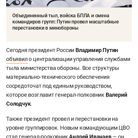
Объединенный тыл, войска БПЛА и смена
командиров групп: Путин провел масштабные
перестановки в минобороны
Сегодня президент России
Владимир Путин
объявил
о централизации управления службами
тыла министерства обороны. Все структуры
материально-технического обеспечения
сосредоточат под единым руководством,
которое возглавит генерал-полковник
Валерий
Солодчук
.
Также президент провел и перестановки на
уровне группировок. Новым командующим ЦВО
стал
генерал-полковник
Андрей Иванаев
— он