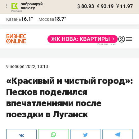
забронируй
$
80.93
€
93.19
¥
11.97
валюту
16.1°
18.7°
Казань
Москва
9 ноября 2022, 13:13
«Красивый и чистый город»:
Песков поделился
впечатлениями после
поездки в Луганск