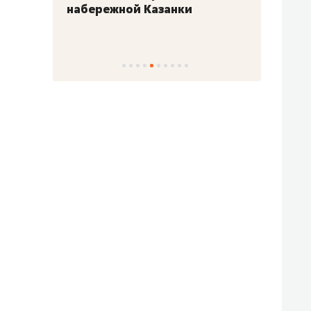
набережной Казанки
«Барк
«Рез