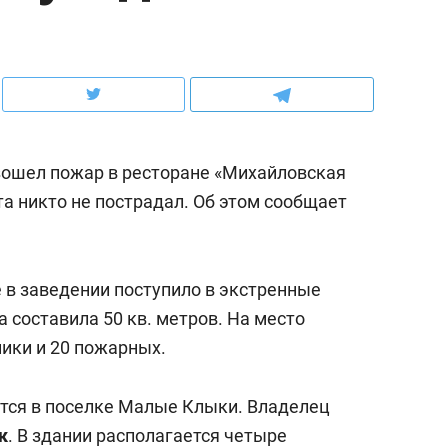
рынки, почему надо знать аксакалов и
о трехкратном росте це
чем интересен Оман?
клиентах и чудных запр
зошел пожар в ресторане «Михайловская
та никто не пострадал. Об этом сообщает
 в заведении поступило в экстренные
 составила 50 кв. метров. На место
ики и 20 пожарных.
ндуем
Рекомендуем
ка, рок-концерт
«Прорывы случались к
тся в поселке Малые Клыки. Владелец
н с чак-чаком: как
30 метров»: как «Водо
к
. В здании располагается четыре
делеевске прошла
лечит подземные арте