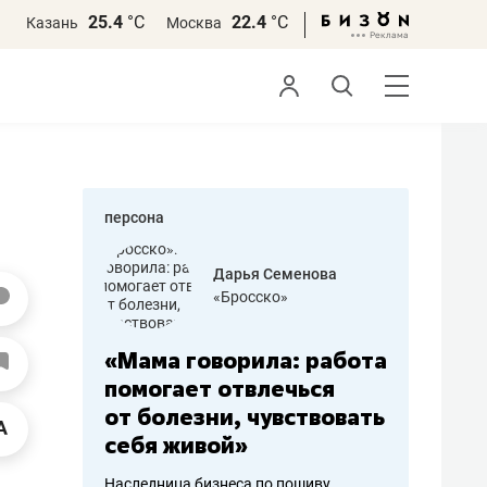
25.4
°С
22.4
°С
Казань
Москва
персона
бодец
Дарья Семенова
 решения»
«Бросско»
«Мама говорила: работа
«Не зна
вообще,
помогает отвлечься
правил,
от болезни, чувствовать
потерят
себя живой»
полгода
ирмы
Наследница бизнеса по пошиву
Как бизнесу 