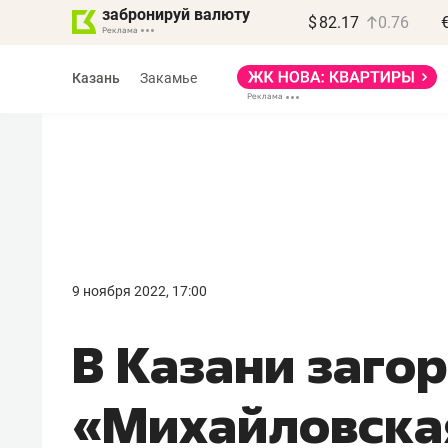
забронируй валюту
$
82.17
0.76
Казань
Закамье
9 ноября 2022, 17:00
В Казани заго
«Михайловска