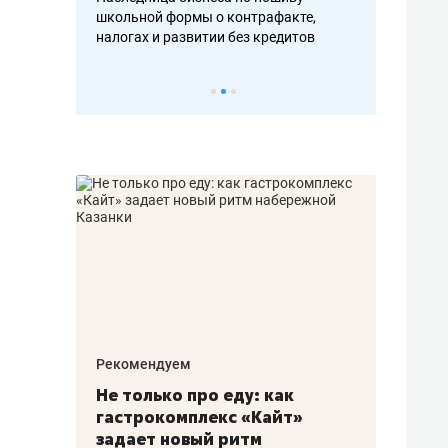
н, дотошных
школьной формы о контрафакте,
рынки, почем
осах мастеров
налогах и развитии без кредитов
чем интересе
Рекомендуем
Рекоме
аждые
Не только про еду: как
Элитн
канал»
гастрокомплекс «Кайт»
и бре
рии
задает новый ритм
гаран