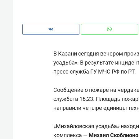
В Казани сегодня вечером прои
усадьба». В результате инциден
пресс-служба ГУ МЧС РФ по РТ.
Сообщение о пожаре на чердаке
службы в 16:23. Площадь пожара
направили четыре единицы техн
Рекомендуем
Рекоме
и Face
Опыт выживания в дикой
Мекси
«Михайловская усадьба» находи
 будет
природе, работа
и ваго
комплекса —
Михаил Скоблионо
ва»
с ментальным и физическим
в Мен