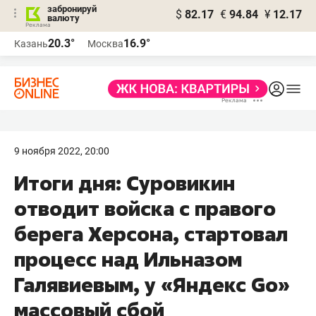
забронируй
$
82.17
€
94.84
¥
12.17
валюту
20.3°
16.9°
Казань
Москва
9 ноября 2022, 20:00
Итоги дня: Суровикин
отводит войска с правого
берега Херсона, стартовал
процесс над Ильназом
Галявиевым, у «Яндекс Go»
массовый сбой