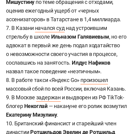
Мишустину
по теме обращения с отходами,
оценив ежегодный ущерб от «черных
ассенизаторов» в Татарстане в 1,4 миллиарда.
7. В Казани
начался суд
над устроившим
стрельбу в школе
Ильназом Галявиевым
, но его
адвокат в первый же день подал ходатайство
о невозможности своего участия в процессе,
сославшись на занятость.
Илдус Нафиков
назвал такое поведение «неэтичным».
8. В работе такси «Яндекс Go»
произошел
массовый сбой по всей России, включая Казань.
9. В Москве
задержан
и выдворен из РФ TikTok-
блогер
Некоглай
— накануне его ролик возмутил
Екатерину Мизулину
.
10. Британский финансист и старейший член
династии
Ротшильдов Эвелин де Ротшильд