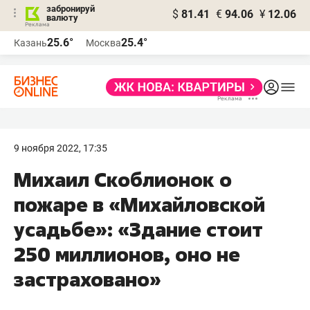
забронируй
$
81.41
€
94.06
¥
12.06
валюту
25.6°
25.4°
Казань
Москва
9 ноября 2022, 17:35
​Михаил Скоблионок о
пожаре в «Михайловской
усадьбе»: «Здание стоит
250 миллионов, оно не
застраховано»