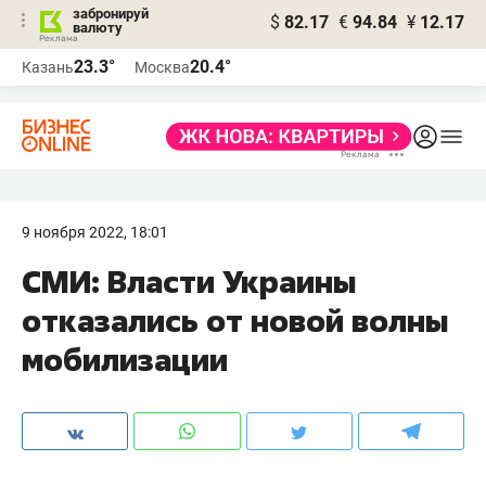
забронируй
$
82.17
€
94.84
¥
12.17
валюту
23.3°
20.4°
Казань
Москва
9 ноября 2022, 18:01
СМИ: Власти Украины
отказались от новой волны
мобилизации