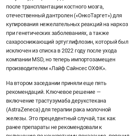
после трансплантации костного мозга,
отечественный дантролен («ОнкоТаргет») для
купирования нежелательных реакций на наркоз
при генетических заболеваниях, а также
сахароснижающий эртуглифлозин, который был
исключен из списка в 2022 году после ухода
компании MSD, но теперь импортозамещен
производителем «Лайф Сайнсес ОХФК».
На втором заседании приняли еще пять
рекомендаций. Ключевое решение —
включение трастузумаба дерукстекана
(AstraZeneca) для терапии рака молочной
железы. Это прецедентный случай, так как
ранее препараты не рекомендовали к
включению по конкретному показанию, пояснил