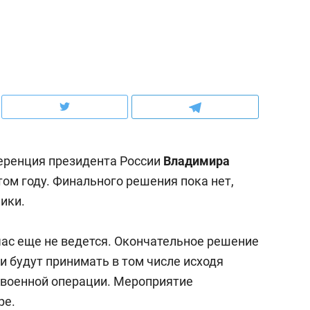
рынки, почему надо зна
чем интересен Оман?
еренция президента России
Владимира
том году. Финального решения пока нет,
ики.
ас еще не ведется. Окончательное решение
ндуем
Рекомендуем
и будут принимать в том числе исходя
выживания в дикой
Мексика, рок-концерт
й военной операции. Мероприятие
де, работа
и вагон с чак-чаком: ка
ре.
тальным и физическим
в Менделеевске прошл