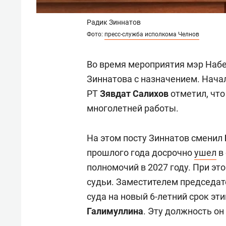
Радик Зиннатов
Фото:
пресс-служба исполкома Челнов
Во время мероприятия мэр На
Зиннатова с назначением. Нача
РТ
Зявдат Салихов
отметил, что
многолетней работы.
На этом посту Зиннатов сменил
прошлого года досрочно
ушел
в 
полномочий в 2027 году. При эт
судьи. Заместителем председа
суда на новый 6-летний срок эт
Галимуллина
. Эту должность он