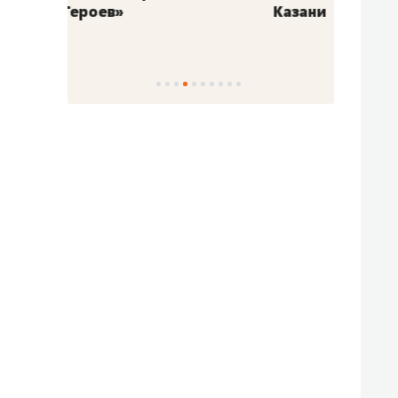
Казани
набер