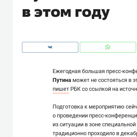
в этом году
Ежегодная большая пресс-конф
Путина
может не состояться в э
пишет
РБК со ссылкой на источн
Подготовка к мероприятию сейч
Рекомендуем
Рекоме
о проведении пресс-конференци
ВТБ
150 камер до квартиры и Face
Опыт 
из ситуации в зоне специально
ID вместо ключа: какой будет
приро
традиционно проходило в декаб
безопасность в ЖК «Нова»
с мен