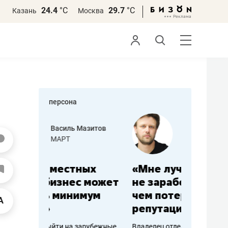
24.4
°С
29.7
°С
Казань
Москва
персона
азитов
Роман Ободец
«Готовые решения»
ных
«Мне лучше
«Мама г
 может
не заработать вообще,
помогае
мум
чем потерять
от болез
репутацию»
себя жи
арубежные
Владелец отделочной фирмы
Наследница б