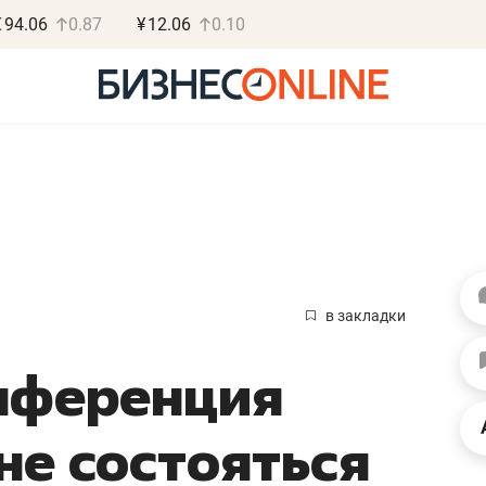
€
94.06
0.87
¥
12.06
0.10
Василь М
МАРТ
в закладки
«Не зная мест
онференция
правил, бизнес
потерять мини
не состояться
полгода»
Как бизнесу выйти на з