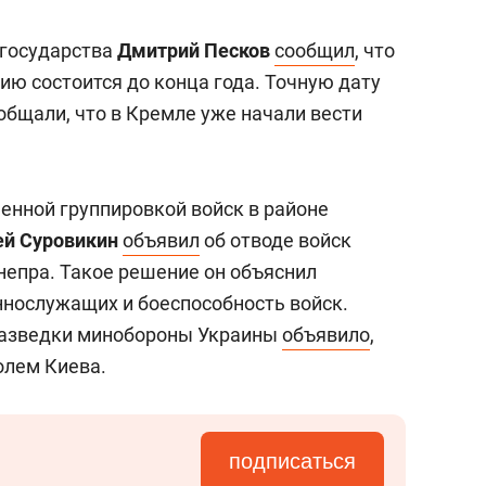
янием как основа
«Гонка Героев»
рупких команд
 государства
Дмитрий Песков
сообщил
, что
ю состоится до конца года. Точную дату
общали, что в Кремле уже начали вести
нной группировкой войск в районе
ей Суровикин
объявил
об отводе войск
Днепра. Такое решение он объяснил
нослужащих и боеспособность войск.
 разведки минобороны Украины
объявило
,
олем Киева.
подписаться