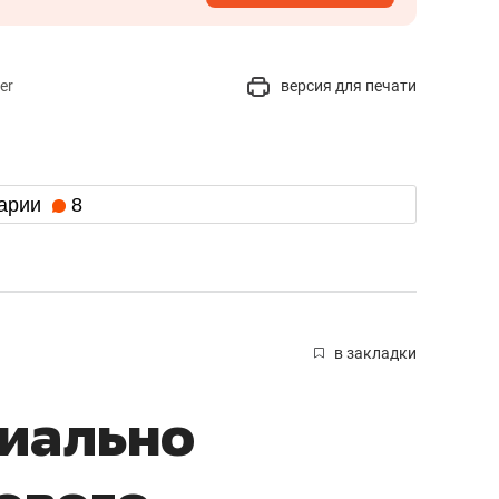
er
версия для печати
арии
8
в закладки
циально