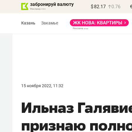
забронируй валюту
$
82.17
0.76
Казань
Закамье
15 ноября 2022, 11:32
Ильназ Галяви
признаю полн