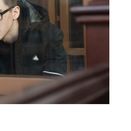
янием как основа
«Гонка Героев»
рупких команд