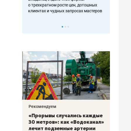
ть аксакалов и
о трехкратном росте цен, дотошных
школьной фор
клиентах и чудных запросах мастеров
налогах и раз
Рекомендуем
Рекоме
«Прорывы случались каждые
Не то
к
30 метров»: как «Водоканал»
гастр
а
лечит подземные артерии
задае