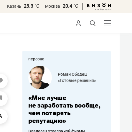
23.3
°С
20.4
°С
Казань
Москва
персона
азитов
Роман Ободец
«Готовые решения»
ных
«Мне лучше
«Мама г
 может
не заработать вообще,
помогае
мум
чем потерять
от болез
репутацию»
себя жи
арубежные
Владелец отделочной фирмы
Наследница б