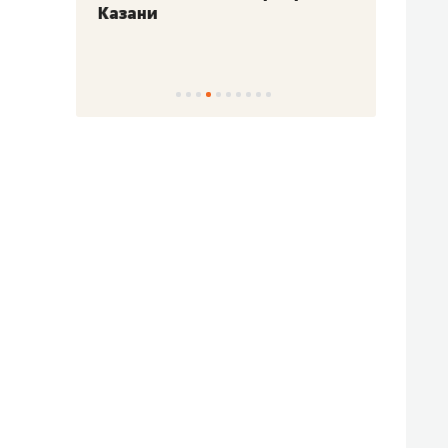
Казани
набер