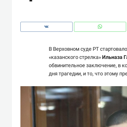
В Верховном суде РТ стартовал
«казанского стрелка»
Ильназа Г
обвинительное заключение, в к
дня трагедии, и то, что этому п
Рекомендуем
Рекоме
ВТБ
150 камер до квартиры и Face
Опыт 
ID вместо ключа: какой будет
приро
безопасность в ЖК «Нова»
с мен