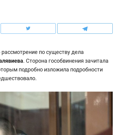
рынки, почему надо зна
чем интересен Оман?
о рассмотрение по существу дела
алявиева
. Сторона гособвинения зачитала
оторым подробно изложила подробности
редшествовало.
ндуем
Рекомендуем
выживания в дикой
Мексика, рок-концерт
де, работа
и вагон с чак-чаком: ка
тальным и физическим
в Менделеевске прошл