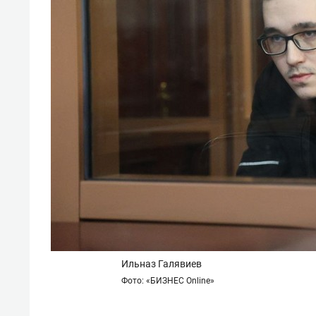
состо
антих
Ильназ Галявиев
Фото: «БИЗНЕС Online»