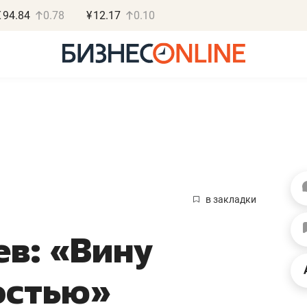
€
94.84
0.78
¥
12.17
0.10
Василь М
МАРТ
в закладки
«Не зная мест
ев: «Вину
правил, бизнес
потерять мини
остью»
полгода»
Как бизнесу выйти на з