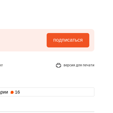
подписаться
er
версия для печати
арии
16