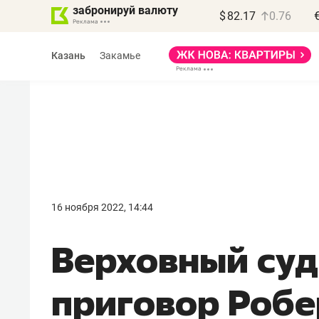
забронируй валюту
$
82.17
0.76
Казань
Закамье
Василь Мазитов
МАРТ
16 ноября 2022, 14:44
«Не зная местных
Верховный суд
правил, бизнес может
потерять минимум
приговор Робе
полгода»
Как бизнесу выйти на зарубежные