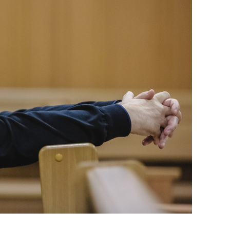
состоянием как основа
антихрупких команд