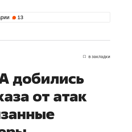
арии
13
в закладки
А добились
аза от атак
язанные
керы