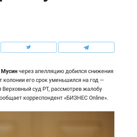
ов и
о трехкратном росте цен, дотошных
школьной формы о конт
клиентах и чудных запросах мастеров
налогах и развитии без 
 Мусин
через апелляцию добился снижения
т колонии его срок уменьшился на год —
л Верховный суд РТ, рассмотрев жалобу
сообщает корреспондент «БИЗНЕС Online».
ндуем
Рекомендуем
мер до квартиры и Face
Опыт выживания в дик
сто ключа: какой будет
природе, работа
асность в ЖК «Нова»
с ментальным и физич