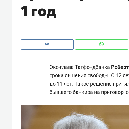
1 год
рынки, почему надо знать аксакал
чем интересен Оман?
Экс-глава Татфондбанка
Роберт
срока лишения свободы. С 12 ле
до 11 лет. Такое решение приня
бывшего банкира на приговор, 
Рекомендуем
Рекоме
Как ГК «МИР ГРУПП» и ВТБ
150 ка
создают оазис жилого
ID вме
комфорта под Казанью
безоп