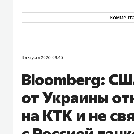
Коммент
8 августа 2026, 09:45
Bloomberg: СШ
от Украины отк
на КТК и не св
с Россией тан