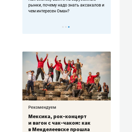
рафакте,
рынки, почему надо знать аксакалов и
о трехкратно
кредитов
чем интересен Оман?
клиентах и ч
Рекомендуем
Рекоме
ой
Мексика, рок-концерт
«Прор
и вагон с чак-чаком: как
30 ме
еским
в Менделеевске прошла
лечит