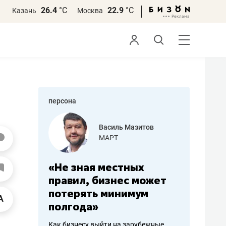
26.4
°С
22.9
°С
Казань
Москва
персона
еменова
Василь Мазитов
»
МАРТ
а: работа
«Не зная местных
«Мне лу
ечься
правил, бизнес может
не зара
вствовать
потерять минимум
чем пот
полгода»
репутац
пошиву
Как бизнесу выйти на зарубежные
Владелец от