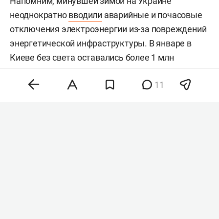
Напомним, минувшей зимой на Украине
неоднократно
вводили
аварийные и почасовые
отключения электроэнергии из-за повреждений
энергетической инфраструктуры. В январе в
Киеве без света оставались более 1 млн
человек, тысячи многоквартирных домов — без
11
отопления. В «Укрэнерго» позднее отмечали, что
восстановление поврежденных энергообъектов
продолжается, однако вернуть утраченные
мощности в полном объеме пока не удалось.
Комментарии
1