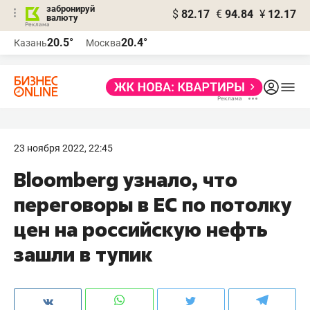
забронируй
$
82.17
€
94.84
¥
12.17
валюту
20.5°
20.4°
Казань
Москва
23 ноября 2022, 22:45
Bloomberg узнало, что
переговоры в ЕС по потолку
цен на российскую нефть
зашли в тупик