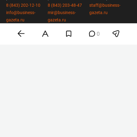
8 (843) 202-12-10
8 (843) 203-48-47
staff@business-
info@business-
mir@business-
gazeta.ru
gazeta.ru
gazeta.ru
0
вконтакте
twitter
telegram
дзен
youtube
мобильное приложение
Деловая электронная газета «Бизнес Online» (на связи).
Свидетельство о регистрации СМИ Эл №ФС 77-33484 от 15.10.08.
Выдано федеральной службой по надзору в сфере связи и массовых