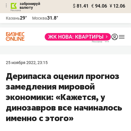
забронируй
$
81.41
€
94.06
¥
12.06
валюту
29°
31.8°
Казань
Москва
25 ноября 2022, 23:15
Дерипаска оценил прогноз
замедления мировой
экономики: «Кажется, у
динозавров все начиналось
именно с этого»