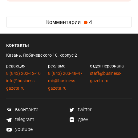
Комментарии
4
контакты
Казань, Лобачевского 10, корпус 2
редакция
реклама
отдел персонала
8 (843) 202-12-10
8 (843) 203-48-47
staff@business-
info@business-
mir@business-
gazeta.ru
gazeta.ru
gazeta.ru
вконтакте
twitter
telegram
дзен
youtube