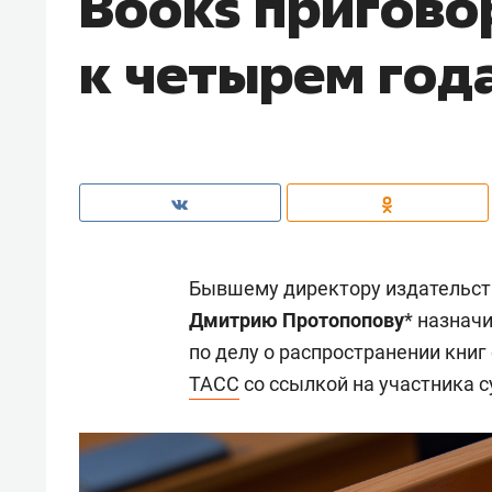
Books пригово
к четырем год
Бывшему директору издательств
Дмитрию Протопопову
* назнач
по делу о распространении книг
ТАСС
со ссылкой на участника с