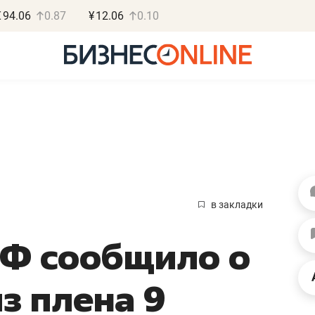
€
94.06
0.87
¥
12.06
0.10
Василь М
МАРТ
в закладки
«Не зная мест
Ф сообщило о
правил, бизнес
потерять мини
з плена 9
полгода»
Как бизнесу выйти на з