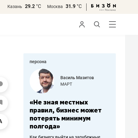
29.2
°С
31.9
°С
Казань
Москва
персона
азитов
Роман Ободец
«Готовые решения»
ных
«Мне лучше
«Мама г
 может
не заработать вообще,
помогае
мум
чем потерять
от болез
репутацию»
себя жи
арубежные
Владелец отделочной фирмы
Наследница б