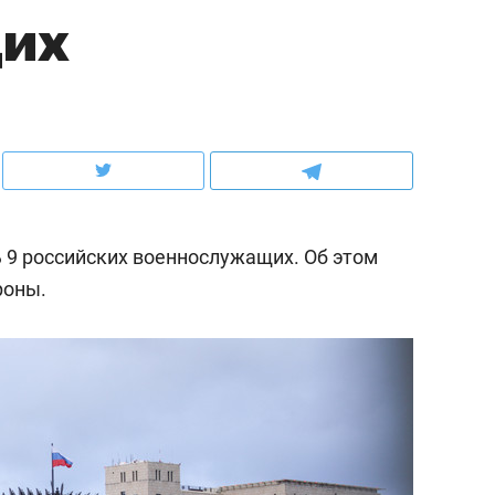
щих
рынки, почему надо зна
чем интересен Оман?
ь 9 российских военнослужащих. Об этом
роны.
ндуем
Рекомендуем
выживания в дикой
Мексика, рок-концерт
де, работа
и вагон с чак-чаком: ка
тальным и физическим
в Менделеевске прошл