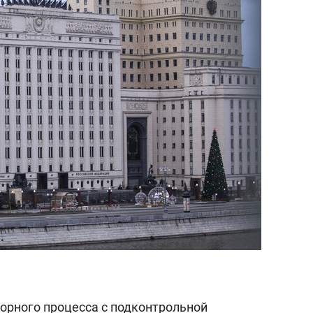
янием как основа
«Гонка Героев»
рупких команд
ворного процесса с подконтрольной