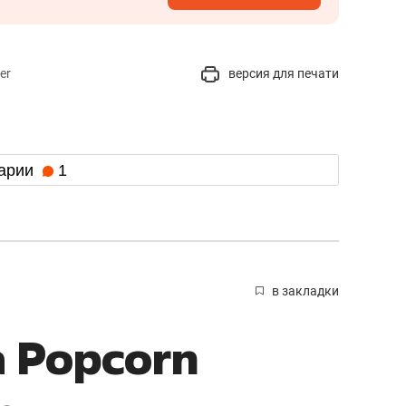
er
версия для печати
арии
1
в закладки
 Popcorn