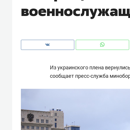
военнослужа
Из украинского плена вернулис
сообщает пресс-служба минобо
Рекомендуем
Рекоме
ВТБ
150 камер до квартиры и Face
Опыт 
ID вместо ключа: какой будет
приро
безопасность в ЖК «Нова»
с мен