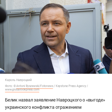
Кароль Навроцкий
Фото: ©
Antoni Byszewski/Fotonews
/ Keystone Press Agency /
www.globallookpress.com
Белик назвал заявление Навроцкого о «выгоде»
украинского конфликта отражением