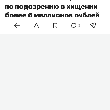
по подозрению в хищении
более 6 миллионов рублей
у пенсионерки
0
В Санкт-Петербурге полиция задержала 20-
летнего жителя Казани. Его подозревают в том,
что он в качестве курьера телефонных
мошенников забрал у 84-летней пенсионерки
более 6 млн рублей, которые она передала и
перевела якобы для «спасения накоплений». Об
этом
сообщает
пресс-служба МВД России по
Санкт-Петербургу и Ленинградской области.