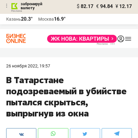
забронируй
$
82.17
€
94.84
¥
12.17
валюту
20.3°
16.9°
Казань
Москва
26 ноября 2022, 19:57
В Татарстане
подозреваемый в убийстве
пытался скрыться,
выпрыгнув из окна