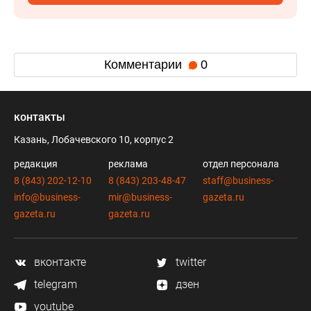
Комментарии
0
контакты
Казань, Лобачевского 10, корпус 2
редакция
реклама
отдел персонала
8 (843) 202-12-10
8 (843) 203-48-47
staff@business-
info@business-
mir@business-
gazeta.ru
gazeta.ru
gazeta.ru
вконтакте
twitter
telegram
дзен
youtube