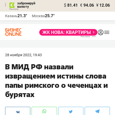
забронируй
$
81.41
€
94.06
¥
12.06
валюту
21.3°
25.7°
Казань
Москва
28 ноября 2022, 19:43
В МИД РФ назвали
извращением истины слова
папы римского о чеченцах и
бурятах