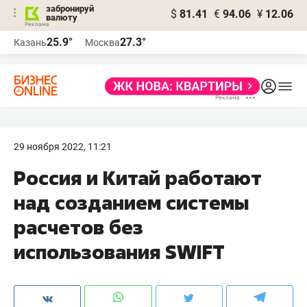
забронируй
$
81.41
€
94.06
¥
12.06
валюту
25.9°
27.3°
Казань
Москва
29 ноября 2022, 11:21
Россия и Китай работают
над созданием системы
расчетов без
использования SWIFT