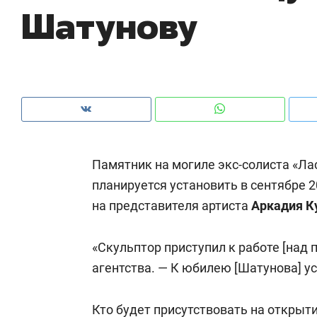
Шатунову
рынки, почему надо знать аксакалов и
о 
чем интересен Оман?
кл
Памятник на могиле экс-солиста «Ла
планируется установить в сентябре 
на представителя артиста
Аркадия К
«Скульптор приступил к работе [над 
Рекомендуем
Рекомендуем
агентства. — К юбилею [Шатунова] ус
Как ГК «МИР ГРУПП» и ВТБ
150 камер 
создают оазис жилого
ID вместо 
Кто будет присутствовать на открыт
комфорта под Казанью
безопаснос