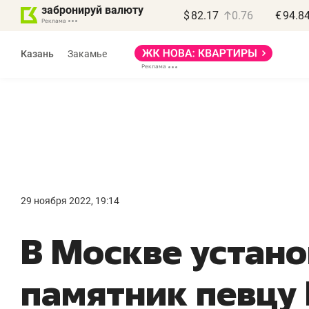
забронируй валюту
$
82.17
0.76
€
94.8
Казань
Закамье
Василь Мазитов
МАРТ
29 ноября 2022, 19:14
«Не зная местных
«
В Москве устано
правил, бизнес может
н
потерять минимум
ч
памятник певц
полгода»
р
Как бизнесу выйти на зарубежные
Вл