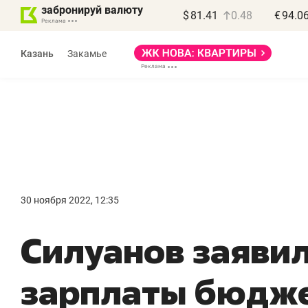
забронируй валюту
$
81.41
0.48
€
94.0
Казань
Закамье
Василь Мазитов
МАРТ
30 ноября 2022, 12:35
«Не зная местных
«
Силуанов заявил
правил, бизнес может
н
потерять минимум
ч
зарплаты бюдже
полгода»
р
Как бизнесу выйти на зарубежные
Вл