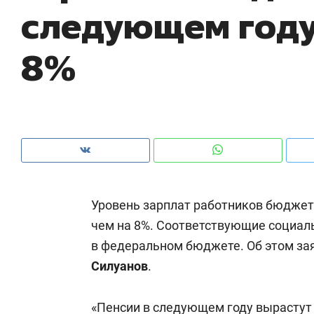
следующем году
рынки, почему надо знать аксакалов и
о 
чем интересен Оман?
кл
8%
Уровень зарплат работников бюджет
чем на 8%. Соответствующие социал
в федеральном бюджете. Об этом за
Рекомендуем
Рекомендуем
Силуанов
.
Как ГК «МИР ГРУПП» и ВТБ
150 камер 
создают оазис жилого
ID вместо 
комфорта под Казанью
«Пенсии в следующем году вырастут н
безопаснос