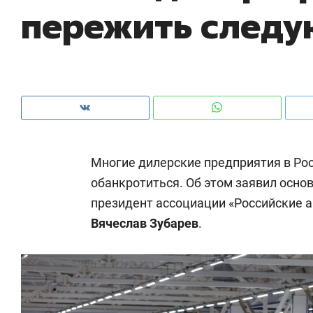
пережить следу
рынки, почему надо знать аксакалов и
о 
чем интересен Оман?
кл
Многие дилерские предприятия в Ро
обанкротиться. Об этом заявил основ
президент ассоциации «Российские 
Вячеслав Зубарев
.
Рекомендуем
Рекомендуем
Как ГК «МИР ГРУПП» и ВТБ
150 камер 
создают оазис жилого
ID вместо 
комфорта под Казанью
безопаснос