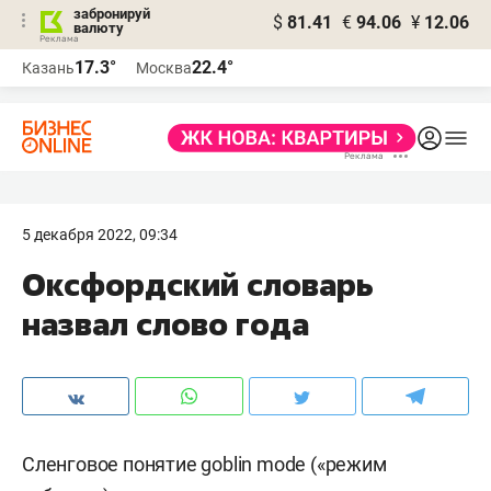
забронируй
$
81.41
€
94.06
¥
12.06
валюту
17.3°
22.4°
Казань
Москва
5 декабря 2022, 09:34
Оксфордский словарь
назвал слово года
Сленговое понятие goblin mode («режим