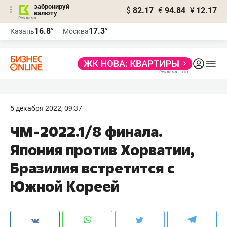
забронируй
$
82.17
€
94.84
¥
12.17
валюту
16.8°
17.3°
Казань
Москва
5 декабря 2022, 09:37
ЧМ-2022.1/8 финала.
Япония против Хорватии,
Бразилия встретится с
Южной Кореей