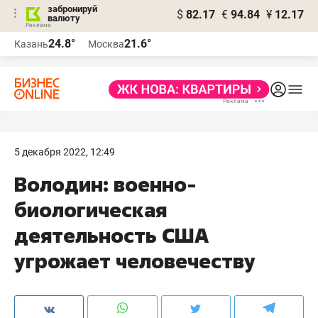
забронируй
$
82.17
€
94.84
¥
12.17
валюту
24.8°
21.6°
Казань
Москва
5 декабря 2022, 12:49
Володин: военно-
биологическая
деятельность США
угрожает человечеству