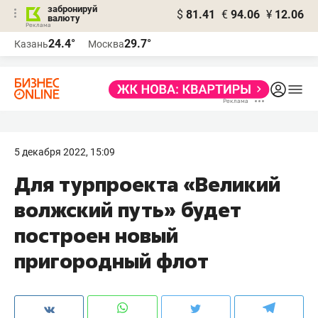
забронируй
$
81.41
€
94.06
¥
12.06
валюту
24.4°
29.7°
Казань
Москва
5 декабря 2022, 15:09
Для турпроекта «Великий
волжский путь» будет
построен новый
пригородный флот