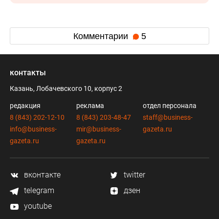
Комментарии
5
контакты
Казань, Лобачевского 10, корпус 2
редакция
реклама
отдел персонала
8 (843) 202-12-10
8 (843) 203-48-47
staff@business-
info@business-
mir@business-
gazeta.ru
gazeta.ru
gazeta.ru
вконтакте
twitter
telegram
дзен
youtube