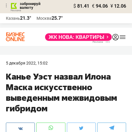
забронируй
$
81.41
€
94.06
¥
12.06
валюту
21.3°
25.7°
Казань
Москва
5 декабря 2022, 15:02
Канье Уэст назвал Илона
Маска искусственно
выведенным межвидовым
гибридом