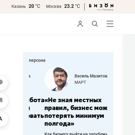
20
°С
23.2
°С
Казань
Москва
персона
еменова
Василь Мазитов
»
МАРТ
а: работа
«Не зная местных
«Мне лу
ечься
правил, бизнес может
не зара
вствовать
потерять минимум
чем пот
полгода»
репутац
пошиву
Как бизнесу выйти на зарубежные
Владелец от