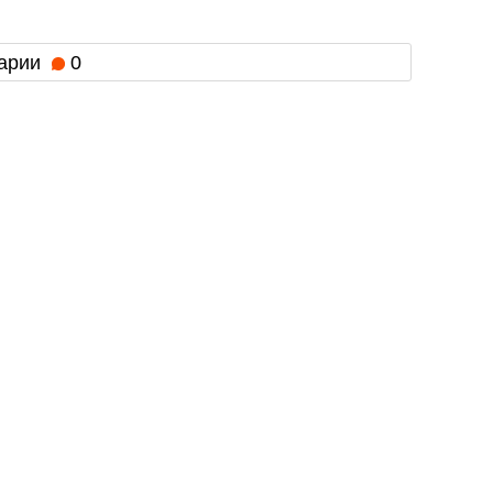
арии
0