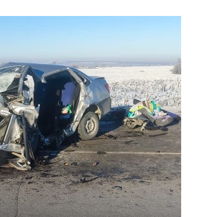
состоянием как основа
антихрупких команд