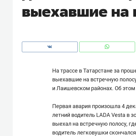
выехавшие на 
рынки, почему надо знать аксакал
чем интересен Оман?
На трассе в Татарстане за прош
выехавшие на встречную полосу
и Лаишевском районах. Об это
Первая авария произошла 4 дека
Рекомендуем
Рекоме
летний водитель LADA Vesta в з
Как ГК «МИР ГРУПП» и ВТБ
150 ка
выехал на встречную полосу, гд
создают оазис жилого
ID вме
водитель легковушки скончался
комфорта под Казанью
безоп