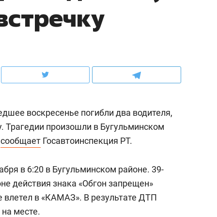
встречку
ов и
о трехкратном росте цен, дотошных
школьной формы о конт
клиентах и чудных запросах мастеров
налогах и развитии без 
едшее воскресенье погибли два водителя,
. Трагедии произошли в Бугульминском
м
сообщает
Госавтоинспекция РТ.
бря в 6:20 в Бугульминском районе. 39-
ндуем
Рекомендуем
оне действия знака «Обгон запрещен»
мер до квартиры и Face
Опыт выживания в дик
е влетел в «КАМАЗ». В результате ДТП
сто ключа: какой будет
природе, работа
 на месте.
асность в ЖК «Нова»
с ментальным и физич