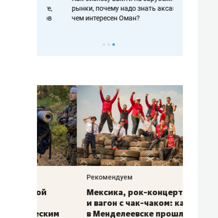
рафакте,
рынки, почему надо знать аксакалов и
о трехкратно
кредитов
чем интересен Оман?
клиентах и ч
Рекомендуем
Рекоме
ой
Мексика, рок-концерт
«Прор
и вагон с чак-чаком: как
30 ме
еским
в Менделеевске прошла
лечит