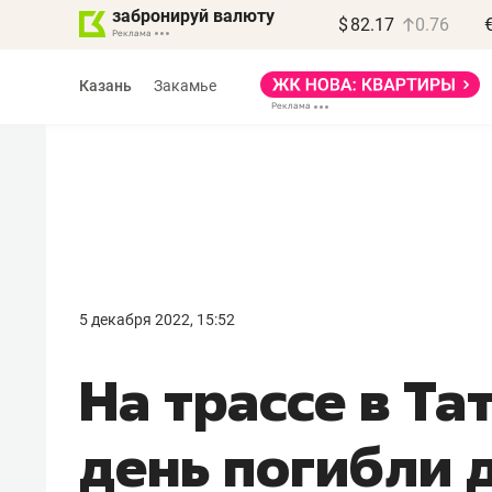
забронируй валюту
$
82.17
0.76
Казань
Закамье
Василь Мазитов
МАРТ
5 декабря 2022, 15:52
«Не зная местных
На трассе в Та
правил, бизнес может
потерять минимум
день погибли 
полгода»
Как бизнесу выйти на зарубежные