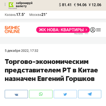
забронируй
$
81.41
€
94.06
¥
12.06
валюту
17.5°
21°
Казань
Москва
5 декабря 2022, 17:32
Торгово-экономическим
представителем РТ в Китае
назначен Евгений Горшков