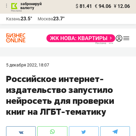
забронируй
$
81.41
€
94.06
¥
12.06
валюту
23.5°
23.7°
Казань
Москва
5 декабря 2022, 18:07
Российское интернет-
издательство запустило
нейросеть для проверки
книг на ЛГБТ-тематику