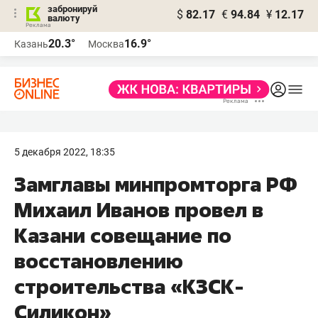
забронируй
$
82.17
€
94.84
¥
12.17
валюту
20.3°
16.9°
Казань
Москва
5 декабря 2022, 18:35
​Замглавы минпромторга РФ
Михаил Иванов провел в
Казани совещание по
восстановлению
строительства «КЗСК-
Силикон»